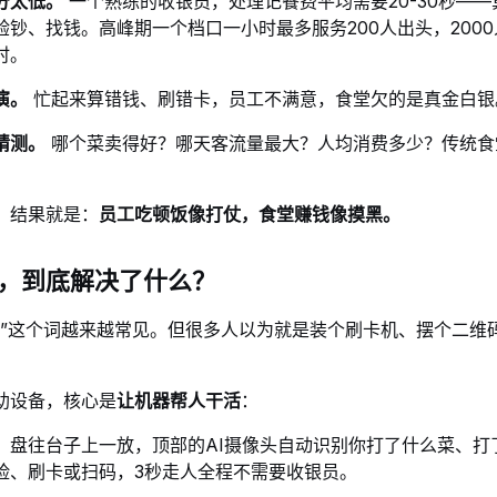
分太低。
一个熟练的收银员，处理记餐费平均需要20-30秒—
验钞、找钱。高峰期一个档口一小时最多服务200人出头，
200
时。
演。
忙起来算错钱、刷错卡，员工不满意，食堂欠的是真金白银
猜测。
哪个菜卖得好？哪天客流量最大？人均消费多少？传统食堂
。
，结果就是：
员工吃顿饭像打仗，食堂赚钱像摸黑。
，到底解决了什么？
堂”这个词越来越常见。但很多人以为就是装个刷卡机、摆个二维
助设备，核心是
让机器帮人干活
：
：盘往台子上一放，顶部的AI摄像头自动识别你打了什么菜、打
脸、刷卡或扫码，3秒走人
全程不需要收银员。