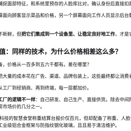
捕捉面部特征，和系统里预存的人脸库比对，确认身份后直接扣
幕面向顾客显示菜品和价格，另一个屏幕面向工作人员显示后台
不新鲜，但
把它们集成到一个设备里、让稳定良好地工作
，才是
值：同样的技术，为什么价格相差这么多？
备，价格从一百多到五六千都有
。差在哪里？
把大量的成本花在广告、渠道、品牌包装上，这些最终都让消费
从工厂到经销商、再到终端，每一层都加价。
工厂的逻辑不一样
：自己研发、自己生产、直接供货。除去中间
现市场价的几分之一。
，易科技的智慧食堂称重结算台报价仅百元，但却配备了称重、人
工业级铝合金框架与防指纹钢化玻璃，且且易于清洁维护
。