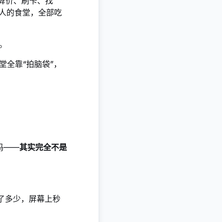
—算价、刷卡、找
0人的食堂，全部吃
。
全靠“拍脑袋”，
码——
其实完全不是
了多少，屏幕上秒