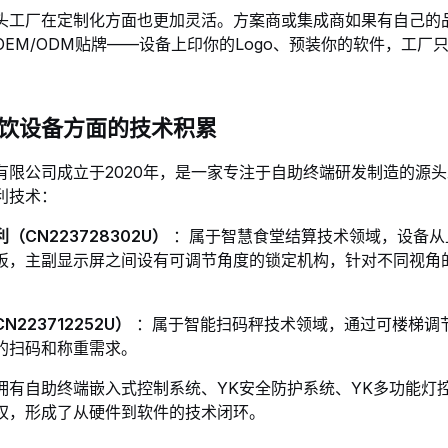
头工厂在定制化方面也更加灵活。方案商或集成商如果有自己的
EM/ODM贴牌——设备上印你的Logo、预装你的软件，工厂
饮设备方面的技术积累
有限公司成立于2020年，是一家专注于自助终端研发制造的源
利技术：
CN223728302U）
：属于智慧食堂结算技术领域，设备从
板，主副显示屏之间设有可调节角度的锁定机构，针对不同视角
223712252U）
：属于智能扫码秤技术领域，通过可楼梯调
的扫码和称重需求
。
拥有自助终端嵌入式控制系统、YK安全防护系统、YK多功能灯
权，形成了从硬件到软件的技术闭环。