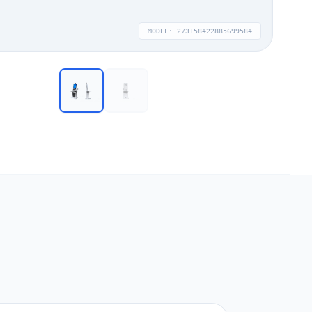
MODEL:
273158422885699584